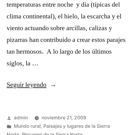
temperaturas entre noche y día (típicas del
clima continental), el hielo, la escarcha y el
viento actuando sobre arcillas, calizas y
pizarras han contribuido a crear estos parajes
tan hermosos. A lo largo de los últimos
siglos, la …
«Sedimentos
Seguir leyendo
y
erosión»
Publicado
admin
noviembre 21, 2009
por
Publicado
Mundo rural
,
Paisajes y lugares de la Sierra
en
Norte
,
Rincones de la Sierra Norte