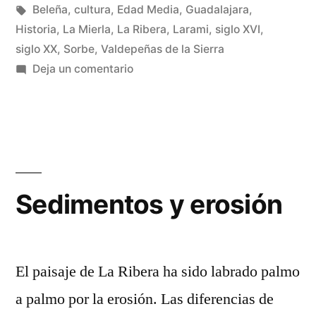
Etiquetas:
Beleña
,
cultura
,
Edad Media
,
Guadalajara
,
Historia
,
La Mierla
,
La Ribera
,
Larami
,
siglo XVI
,
siglo XX
,
Sorbe
,
Valdepeñas de la Sierra
en
Deja un comentario
Olmas
en
La
Ribera
Sedimentos y erosión
El paisaje de La Ribera ha sido labrado palmo
a palmo por la erosión. Las diferencias de