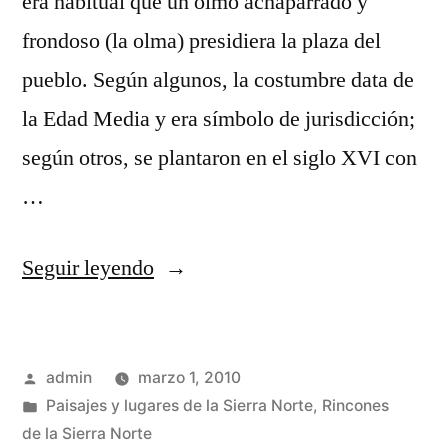
era habitual que un olmo achaparrado y
frondoso (la olma) presidiera la plaza del
pueblo. Según algunos, la costumbre data de
la Edad Media y era símbolo de jurisdicción;
según otros, se plantaron en el siglo XVI con
…
«Olmas
Seguir leyendo
en
La
Publicado
admin
marzo 1, 2010
Ribera»
por
Publicado
Paisajes y lugares de la Sierra Norte
,
Rincones
en
de la Sierra Norte