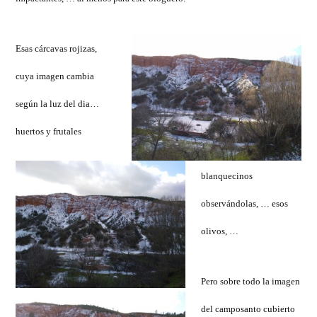
en
Puebla
de
Esas cárcavas rojizas,
Valles
cuya imagen cambia
según la luz del dia…
huertos y frutales
blanquecinos
observándolas, … esos
olivos, …
Pero sobre todo la imagen
del camposanto cubierto