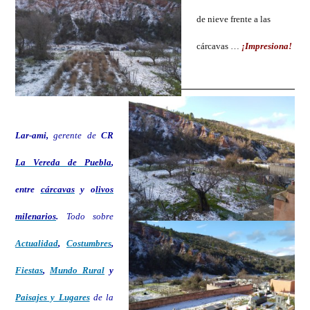
de nieve frente a las
cárcavas …
¡Impresiona!
Lar-ami,
gerente de
CR
La Vereda de Puebla
,
entre
cárcavas
y o
livos
milenarios
.
Todo sobre
Actualidad
,
Costumbres
,
Fiestas
,
Mundo Rural
y
Paisajes y Lugares
de la