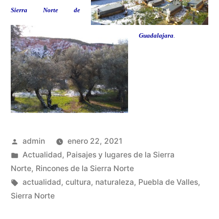
Sierra Norte de
Guadalajara
.
Publicado
admin
enero 22, 2021
por
Publicado
Actualidad
,
Paisajes y lugares de la Sierra
en
Norte
,
Rincones de la Sierra Norte
Etiquetas:
actualidad
,
cultura
,
naturaleza
,
Puebla de Valles
,
Sierra Norte