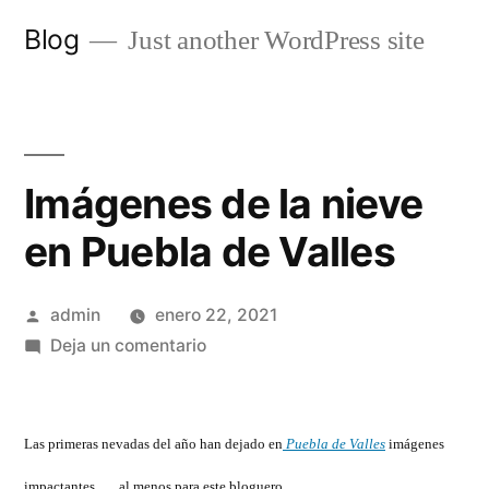
Saltar
Blog
Just another WordPress site
al
contenido
Imágenes de la nieve
en Puebla de Valles
Publicado
admin
enero 22, 2021
por
en
Deja un comentario
Imágenes
de
la
Las primeras nevadas del año han dejado en
Puebla de Valles
imágenes
nieve
impactantes, … al menos para este bloguero.