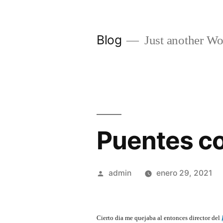
Saltar
al
Blog
Just another Wo
contenido
Puentes co
Publicado
admin
enero 29, 2021
por
Cierto dia me quejaba al entonces director del