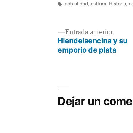
en
Etiquetas:
actualidad
,
cultura
,
Historia
,
n
Entrad
Entrada anterior
anterio
Hiendelaencina y su
Navegación
emporio de plata
de
entradas
Dejar un come