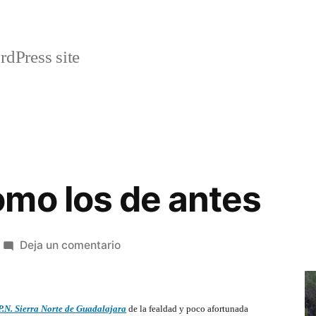
rdPress site
mo los de antes
en
Deja un comentario
Puentes
como
los
P.N. Sierra Norte de Guadalajara
de la fealdad y poco afortunada