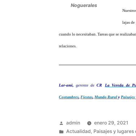
Noguerales
Nuestro
lajas de
cuando lo necesitaban. Tareas que se realizab
relaciones.
Lar-ami,
gerente de
CR
La Vereda de Pu
Costumbres
,
Fiestas
,
Mundo Rural
y
Paisajes
Publicado
admin
enero 29, 2021
por
Publicado
Actualidad
,
Paisajes y lugares 