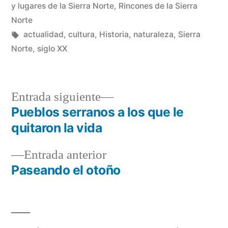
en
y lugares de la Sierra Norte
,
Rincones de la Sierra
Norte
Etiquetas:
actualidad
,
cultura
,
Historia
,
naturaleza
,
Sierra
Norte
,
siglo XX
Entrada
Entrada siguiente
siguiente:
Pueblos serranos a los que le
Navegación
quitaron la vida
de
Entrada
Entrada anterior
entradas
anterior:
Paseando el otoño