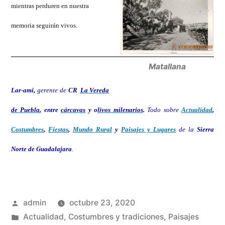
mientras perduren en nuestra
memoria seguirán vivos.
Matallana
Lar-ami,
gerente de
CR
La Vereda
de Puebla
, entre
cárcavas
y o
livos milenarios
.
Todo sobre
Actualidad
,
Costumbres
,
Fiestas
,
Mundo Rural
y
Paisajes y Lugares
de la
Sierra
Norte de Guadalajara
.
Publicado
admin
octubre 23, 2020
por
Publicado
Actualidad
,
Costumbres y tradiciones
,
Paisajes