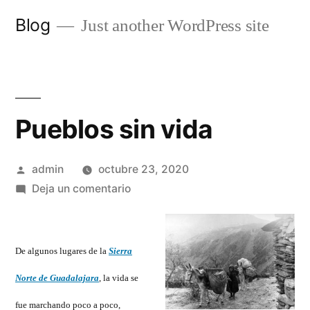
Saltar
Blog
Just another WordPress site
al
contenido
Pueblos sin vida
Publicado
admin
octubre 23, 2020
por
en
Deja un comentario
Pueblos
sin
vida
De algunos lugares de la
Sierra
Norte de Guadalajara
, la vida se
fue marchando poco a poco,