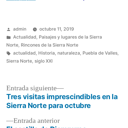
Publicado
admin
octubre 11, 2019
por
Publicado
Actualidad
,
Paisajes y lugares de la Sierra
en
Norte
,
Rincones de la Sierra Norte
Etiquetas:
actualidad
,
Historia
,
naturaleza
,
Puebla de Valles
,
Sierra Norte
,
siglo XXI
Entrada
Entrada siguiente
siguiente:
Tres visitas imprescindibles en la
Navegación
Sierra Norte para octubre
de
Entrada
Entrada anterior