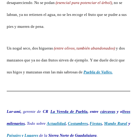
desapareciendo. No se podan
(esencial para potenciar el árbol)
, no se
labran, ya no retienen el agua, no se les recoge el fruto que se pudre a sus
pies y mueren de pena.
Un nogal seco, dos higueras
(entre olivos, también abandonados)
y dos
manzanos que ya no dan frutos sirven de ejemplo. Y me duele decir que
sus higos y manzanas eran las más sabrosas de
Puebla de Valles.
Lar-ami,
gerente de
CR
La Vereda de Puebla
, entre
cárcavas
y o
livos
milenarios
.
Todo sobre
Actualidad
,
Costumbres
,
Fiestas
,
Mundo Rural
y
Paisajes y Lugares
de la
Sierra Norte de Guadalajara
.