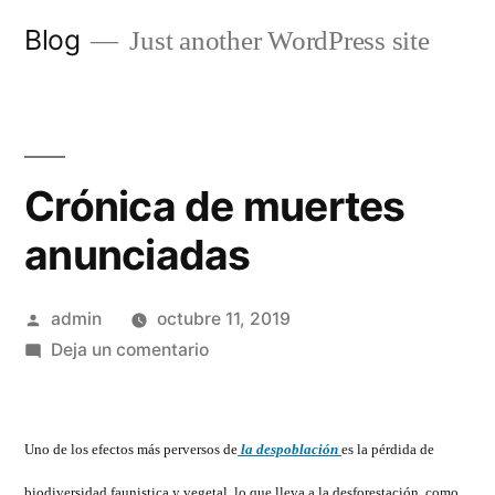
Saltar
Blog
Just another WordPress site
al
contenido
Crónica de muertes
anunciadas
Publicado
admin
octubre 11, 2019
por
en
Deja un comentario
Crónica
de
muertes
Uno de los efectos más perversos de
la despoblación
es la pérdida de
anunciadas
biodiversidad faunistica y vegetal, lo que lleva a la desforestación, como