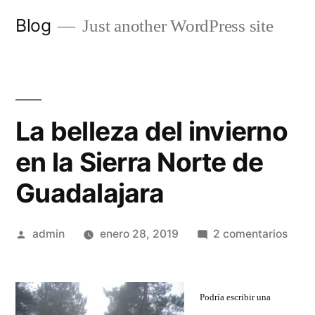
Saltar
Blog
Just another WordPress site
al
contenido
La belleza del invierno
en la Sierra Norte de
Guadalajara
Publicado
en
admin
enero 28, 2019
2 comentarios
por
La
belle
del
Podría escribir una
invie