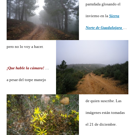
parrafada glosando el
en
la
invierno en la
Sierra
Sierr
Norte de Guadalajara
…
Nort
de
pero no lo voy a hacer.
Guad
¡Que hable la cámara!
…
a pesar del torpe manejo
de quien suscribe. Las
imágenes están tomadas
el 21 de diciembre.