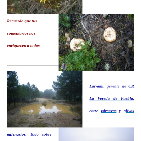
Recuerda que tus
comentarios nos
enriquecen a todos.
Lar-ami,
gerente de
CR
La Vereda de Puebla
,
entre
cárcavas
y o
livos
milenarios
.
Todo sobre