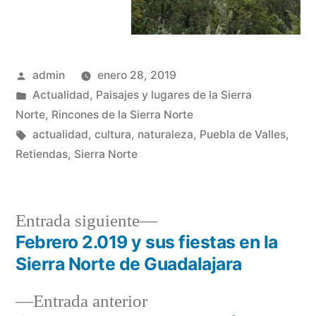
Publicado
admin
enero 28, 2019
por
Publicado
Actualidad
,
Paisajes y lugares de la Sierra
en
Norte
,
Rincones de la Sierra Norte
Etiquetas:
actualidad
,
cultura
,
naturaleza
,
Puebla de Valles
,
Retiendas
,
Sierra Norte
Entrada
Entrada siguiente
siguiente:
Febrero 2.019 y sus fiestas en la
Navegación
Sierra Norte de Guadalajara
de
Entrada
Entrada anterior