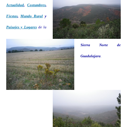
Actualidad
,
Costumbres
,
Fiestas
,
Mundo Rural
y
Paisajes y Lugares
de la
Sierra Norte de
Guadalajara
.