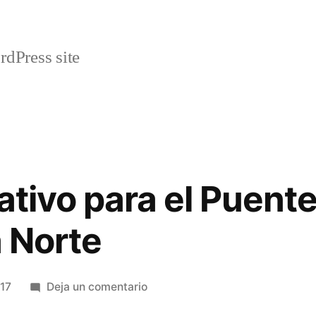
rdPress site
ativo para el Puente 
a Norte
en
017
Deja un comentario
Plan