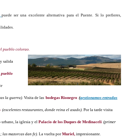
alternativo
para
,
puede ser una excelente alternativa para el Puente. Si lo prefieres,
el
lidades.
Puente
del
Pilar
el pueblo colorao.
en
y salida
la
Sierra
o
pueblo
Norte
te
as la guerra).
Visita de las
bodegas Rionegro
(
gestionamos entradas
o
(excelentes restaurantes, donde reina el asado)
. Por la tarde visita
 urbano, la iglesia y el
Palacio de los Duques de Medinaceli
(primer
; las mazorcas dan fe).
La vuelta por
Muriel,
impresionante.