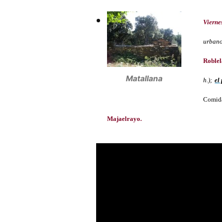
Vierne
urbano
Roble
Matallana
h.);
el
Comid
Majaelrayo.