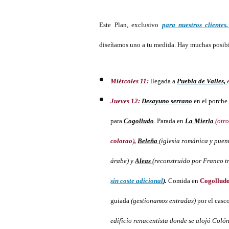
Este Plan, exclusivo
para nuestros clientes
diseñamos uno a tu medida. Hay muchas posibi
Miércoles 11:
llegada a
Puebla de Valles,
Jueves 12:
Desayuno serrano
en el porche 
para
Cogolludo
. Parada en
La Mierla
(otr
colorao
)
,
Beleña
(iglesia románica y puen
árabe) y
Aleas
(reconstruido por Franco tr
sin coste adicional
).
Comida en
Cogollud
guiada
(gestionamos entradas)
por el casco
edificio renacentista donde se alojó Colón