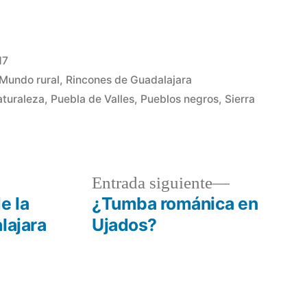
17
Mundo rural
,
Rincones de Guadalajara
aturaleza
,
Puebla de Valles
,
Pueblos negros
,
Sierra
a
Entrada
Entrada siguiente
r:
siguiente:
e la
¿Tumba románica en
lajara
Ujados?