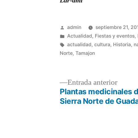
Lar-ami
Publicado
admin
septiembre 21, 20
por
Publicado
Actualidad
,
Fiestas y eventos
,
en
Etiquetas:
actualidad
,
cultura
,
Historia
,
n
Norte
,
Tamajon
Entrad
Entrada anterior
anterio
Plantas medicinales d
Navegación
Sierra Norte de Guada
de
entradas