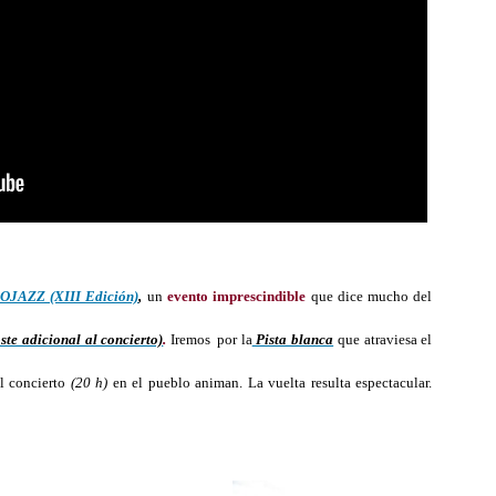
JAZZ (XIII Edición)
,
un
evento imprescindible
que dice mucho del
ste adicional al concierto)
.
Iremos
por la
Pista blanca
que atraviesa el
el concierto
(20 h)
en el pueblo animan. La vuelta resulta espectacular.