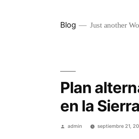
Saltar
al
Blog
Just another Wo
contenido
Plan altern
en la Sierr
Publicado
admin
septiembre 21, 2
por