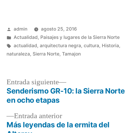
Publicado
admin
agosto 25, 2016
por
Publicado
Actualidad
,
Paisajes y lugares de la Sierra Norte
en
Etiquetas:
actualidad
,
arquitectura negra
,
cultura
,
Historia
,
naturaleza
,
Sierra Norte
,
Tamajon
Entrada
Entrada siguiente
siguiente:
Senderismo GR-10: la Sierra Norte
Navegación
en ocho etapas
de
Entrada
Entrada anterior
entradas
anterior:
Más leyendas de la ermita del