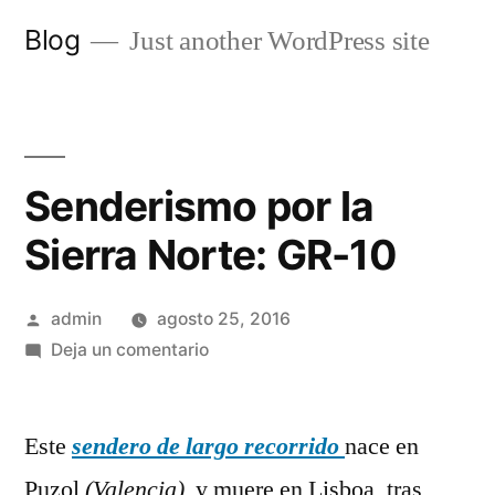
Saltar
Blog
Just another WordPress site
al
contenido
Senderismo por la
Sierra Norte: GR-10
Publicado
admin
agosto 25, 2016
por
en
Deja un comentario
Senderismo
por
Este
sendero de largo recorrido
la
nace en
Sierra
Puzol
(Valencia)
y muere en Lisboa, tras