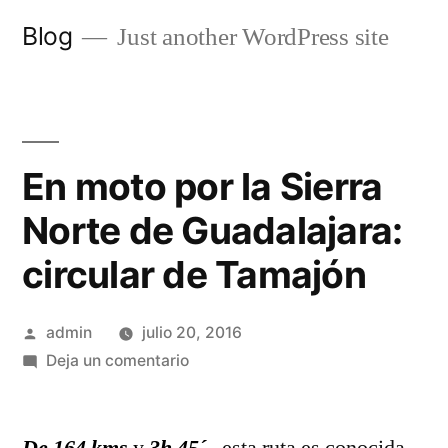
Saltar
Blog
Just another WordPress site
al
contenido
En moto por la Sierra
Norte de Guadalajara:
circular de Tamajón
Publicado
admin
julio 20, 2016
por
en
Deja un comentario
En
moto
por