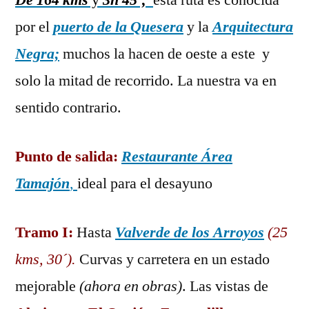
De 164 kms
y
3h 45´,
esta ruta es conocida
la
por el
puerto de la Quesera
y la
Arquitectura
Sierra
Negra;
muchos la hacen de oeste a este y
Norte
de
solo la mitad de recorrido. La nuestra va en
Guadalajara:
sentido contrario.
circular
de
Tamajón
Punto de salida:
Restaurante Área
Tamajón
,
ideal para el desayuno
Tramo I:
Hasta
Valverde de los Arroyos
(25
kms, 30´).
Curvas y carretera en un estado
mejorable
(ahora en obras)
. Las vistas de