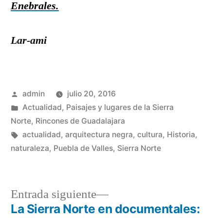
Enebrales.
Lar-ami
Publicado
admin
julio 20, 2016
por
Publicado
Actualidad
,
Paisajes y lugares de la Sierra
en
Norte
,
Rincones de Guadalajara
Etiquetas:
actualidad
,
arquitectura negra
,
cultura
,
Historia
,
naturaleza
,
Puebla de Valles
,
Sierra Norte
Entrada
Entrada siguiente
siguiente:
La Sierra Norte en documentales: