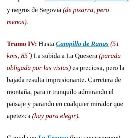
y negros de Segovia
(de pizarra, pero
menos).
Tramo IV:
Hasta
Campillo de Ranas
(51
kms, 85´)
La subida a La Quesera
(parada
obligada por las vistas)
es preciosa, pero la
bajada resulta impresionante. Carretera de
montaña, para ir tranquilo admirando el
paisaje y parando en cualquier mirador que
apetezca
(hay para elegir)
.
Comida en
La Fragua
(hay q
ue reservar)