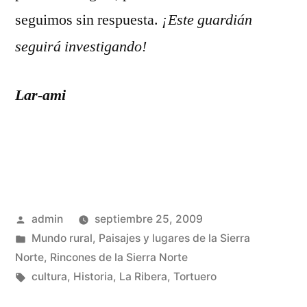
seguimos sin respuesta.
¡Este guardián
seguirá investigando!
Lar-ami
Publicado
admin
septiembre 25, 2009
por
Publicado
Mundo rural
,
Paisajes y lugares de la Sierra
en
Norte
,
Rincones de la Sierra Norte
Etiquetas:
cultura
,
Historia
,
La Ribera
,
Tortuero