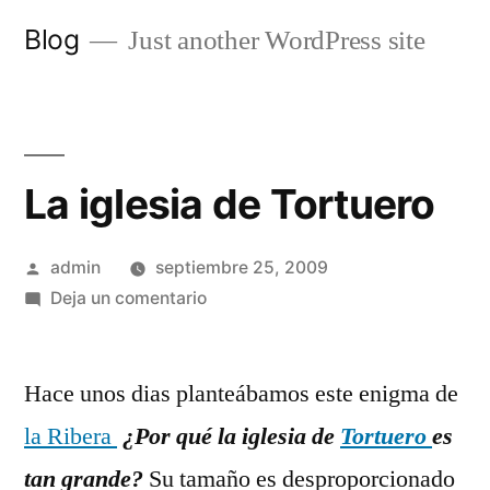
Saltar
Blog
Just another WordPress site
al
contenido
La iglesia de Tortuero
Publicado
admin
septiembre 25, 2009
por
en
Deja un comentario
La
iglesia
Hace unos dias planteábamos este enigma de
de
Tortuero
la Ribera
¿Por qué la iglesia de
Tortuero
es
tan grande?
Su tamaño es desproporcionado