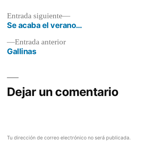
Entrada
Entrada siguiente
siguiente:
Se acaba el verano…
Navegación
Entrada
Entrada anterior
de
anterior:
Gallinas
entradas
Dejar un comentario
Tu dirección de correo electrónico no será publicada.