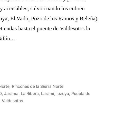
y accesibles, salvo cuando los cubren
zoya, El Vado, Pozo de los Ramos y Beleña).
iendas hasta el puente de Valdesotos la
 Sifón …
 Norte
,
Rincones de la Sierra Norte
0
,
Jarama
,
La Ribera
,
Larami
,
lozoya
,
Puebla de
,
Valdesotos