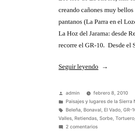
creando cañones muy bellos 
pantanos (La Parra en el Lo
La Hoz del Jarama: desde Ret
recorre el GR-10. Desde el
«Cañones
Seguir leyendo
de
La
Publicado
admin
febrero 8, 2010
Ribera»
por
Publicado
Paisajes y lugares de la Sierra
en
Etiquetas:
Beleña
,
Bonaval
,
El Vado
,
GR-1
Valles
,
Retiendas
,
Sorbe
,
Tortuero
en
2 comentarios
Cañones