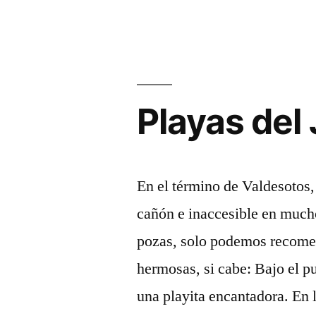
de
La
Ribera
Playas del 
En el término de Valdesotos,
cañón e inaccesible en much
pozas, solo podemos recomen
hermosas, si cabe: Bajo el p
una playita encantadora. En