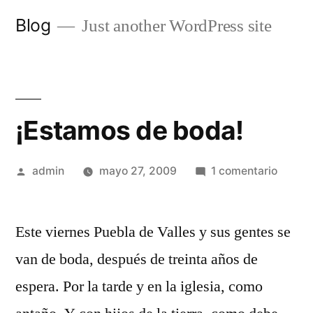
Saltar
Blog
Just another WordPress site
al
contenido
¡Estamos de boda!
Publicado
en
admin
mayo 27, 2009
1 comentario
por
¡Estam
de
Este viernes Puebla de Valles y sus gentes se
boda!
van de boda, después de treinta años de
espera. Por la tarde y en la iglesia, como