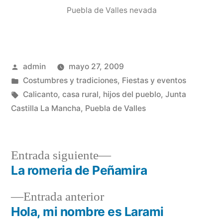
Puebla de Valles nevada
Publicado
admin
mayo 27, 2009
por
Publicado
Costumbres y tradiciones
,
Fiestas y eventos
en
Etiquetas:
Calicanto
,
casa rural
,
hijos del pueblo
,
Junta
Castilla La Mancha
,
Puebla de Valles
Entrada
Entrada siguiente
siguiente:
La romeria de Peñamira
Navegación
Entrada
Entrada anterior
de
anterior:
Hola, mi nombre es Larami