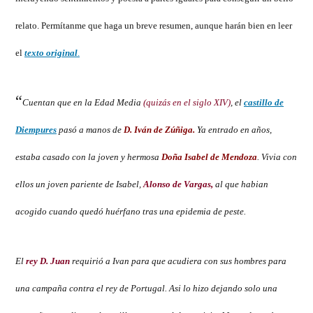
de
Diempures
relato. Permítanme que haga un breve resumen, aunque harán bien en leer
el
texto original
.
“
Cuentan que en la Edad Media
(quizás en el siglo XIV)
, el
castillo de
Diempures
pasó a manos de
D. Iván de Zúñiga.
Y
a entrado en años,
estaba casado con la joven y hermosa
Doña Isabel de Mendoza
. Vivia con
ellos un joven pariente de Isabel,
Alonso de Vargas,
al que habian
acogido cuando quedó huérfano tras una epidemia de peste.
El
rey D. Juan
requirió a Ivan para que acudiera con sus hombres para
una campaña contra el rey de Portugal. Asi lo hizo dejando solo una