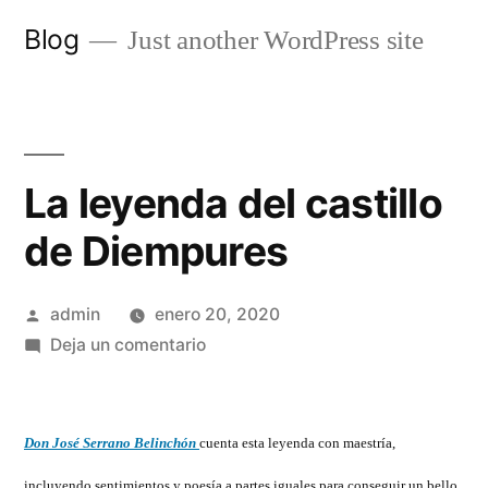
Saltar
Blog
Just another WordPress site
al
contenido
La leyenda del castillo
de Diempures
Publicado
admin
enero 20, 2020
por
en
Deja un comentario
La
leyenda
del
Don José Serrano Belinchón
cuenta esta leyenda con maestría,
castillo
incluyendo sentimientos y poesía a partes iguales para conseguir un bello