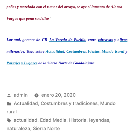
peñas y mezclado con el rumor del arroyo, se oye el lamento de Alonso
Vargas que pena su delito
”
Lar-ami,
gerente de
CR
La Vereda de Puebla
, entre
cárcavas
y o
livos
milenarios
.
Todo sobre
Actualidad
,
Costumbres
,
Fiestas
,
Mundo Rural
y
Paisajes y Lugares
de la
Sierra Norte de Guadalajara
.
Publicado
admin
enero 20, 2020
por
Publicado
Actualidad
,
Costumbres y tradiciones
,
Mundo
en
rural
Etiquetas:
actualidad
,
Edad Media
,
Historia
,
leyendas
,
naturaleza
,
Sierra Norte