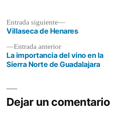
Entrada
Entrada siguiente
siguiente:
Villaseca de Henares
Navegación
Entrada
Entrada anterior
de
anterior:
La importancia del vino en la
entradas
Sierra Norte de Guadalajara
Dejar un comentario