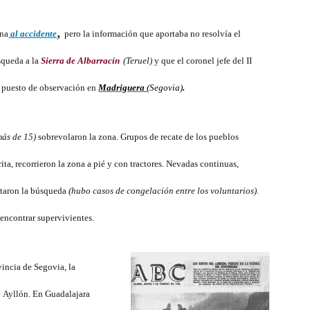
de
,
avión
ina
al accidente
pero la información que aportaba no resolvía el
en
squeda a la
Sierra de Albarracín
(Teruel)
y que el coronel jefe del II
la
Sierra
u puesto de observación en
Madriguera
(Segovia)
.
Norte:
la
más de 15)
sobrevolaron la zona. Grupos de recate de los pueblos
búsqueda
ita, recorrieron la zona a pié y con tractores. Nevadas continuas,
ultaron la búsqueda
(hubo casos de congelación entre los voluntarios)
.
encontrar supervivientes.
incia de Segovia, la
e Ayllón. En Guadalajara