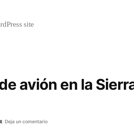
rdPress site
e avión en la Sierra
en
Deja un comentario
Accidente