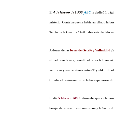
El
4 de febrero de 1.956
ABC
le dedicó 1 pág
misterio. Contaba que se había ampliado la bú
Tercio de la Guardia Civil había establecido s
Aviones de las
bases de Getafe y Valladolid
(
situados en la ruta, coordinados por la Benemér
ventiscas y temperaturas entre -9º y -14º dific
Cundía el pesimismo y no había esperanzas de 
El dia
5 febrero
ABC
informaba que en la prov
búsqueda se centró en Somosierra y la Sierra d