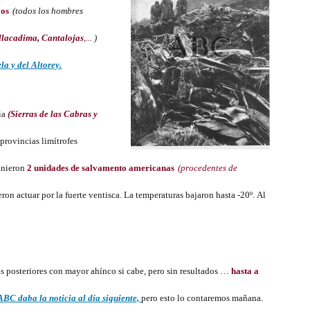
ios
(todos los hombres
llacadima, Cantalojas
,..
. )
la y del Altorey.
ria
(Sierras de las Cabras y
provincias limítrofes
 unieron
2 unidades de salvamento americanas
(procedentes de
on actuar por la fuerte ventisca. La temperaturas bajaron hasta -20º. Al
s posteriores con mayor ahínco si cabe, pero sin resultados …
hasta a
ABC daba la noticia al día siguiente,
pero esto lo contaremos mañana.