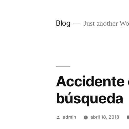
Saltar
al
Blog
Just another Wo
contenido
Accidente d
búsqueda
Publicado
admin
abril 18, 2018
por