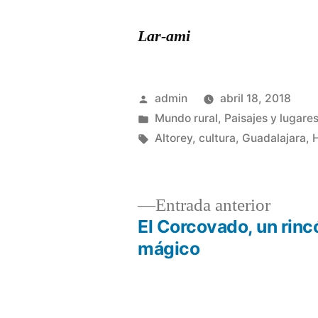
Lar-ami
Publicado
admin
abril 18, 2018
por
Publicado
Mundo rural
,
Paisajes y lugares
en
Etiquetas:
Altorey
,
cultura
,
Guadalajara
,
H
Entrad
Entrada anterior
anterio
El Corcovado, un rinc
Navegación
mágico
de