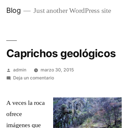
Saltar
Blog
Just another WordPress site
al
contenido
Caprichos geológicos
Publicado
admin
marzo 30, 2015
por
en
Deja un comentario
Caprichos
geológicos
A veces la roca
ofrece
imágenes que