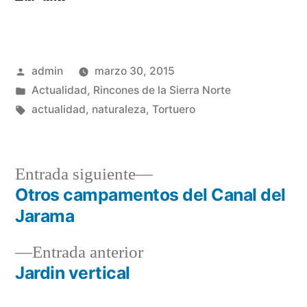
Publicado
admin
marzo 30, 2015
por
Publicado
Actualidad
,
Rincones de la Sierra Norte
en
Etiquetas:
actualidad
,
naturaleza
,
Tortuero
Entrada
Entrada siguiente
siguiente:
Otros campamentos del Canal del
Navegación
Jarama
de
Entrada
Entrada anterior
entradas
anterior:
Jardin vertical