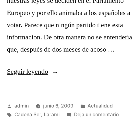
nuestras leyes se deciden en el Parlamento
Europeo y por ello animaba a los españoles a
votar. Parece que ningún partido tiene esta
información. De otra manera no se entendería
que, después de dos meses de acoso …
«Jornada
Seguir leyendo
de
reflexión»
Publicado
Publicado
admin
junio 6, 2009
Actualidad
por
Etiquetas:
en
en
Cadena Ser
,
Larami
Deja un comentario
Jornada
de