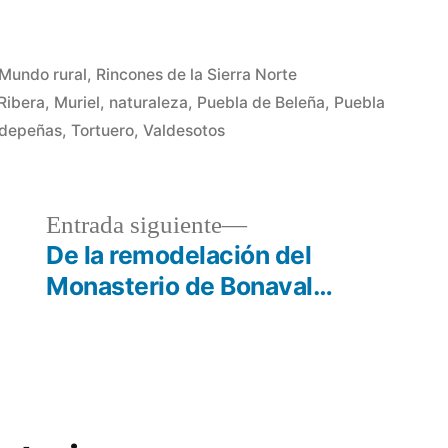
Publicado
Mundo rural
,
Rincones de la Sierra Norte
en
Ribera
,
Muriel
,
naturaleza
,
Puebla de Beleña
,
Puebla
ldepeñas
,
Tortuero
,
Valdesotos
a
Entrada
Entrada siguiente
r:
siguiente:
De la remodelación del
Monasterio de Bonaval…