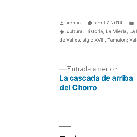
Publicado
admin
abril 7, 2014
por
Etiquetas:
cultura
,
Historia
,
La Mierla
,
La 
de Valles
,
siglo XVIII
,
Tamajon; Va
Entrad
Entrada anterior
anterio
La cascada de arriba
Navegación
del Chorro
de
entradas