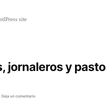
rdPress site
 jornaleros y pasto
en
Deja un comentario
Labradores,