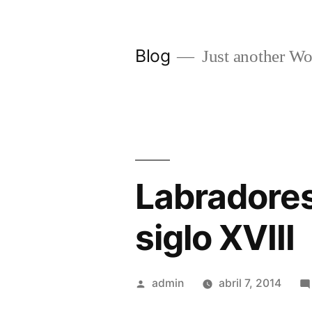
Saltar
al
Blog
Just another Wo
contenido
Labradores,
siglo XVIII
Publicado
admin
abril 7, 2014
por