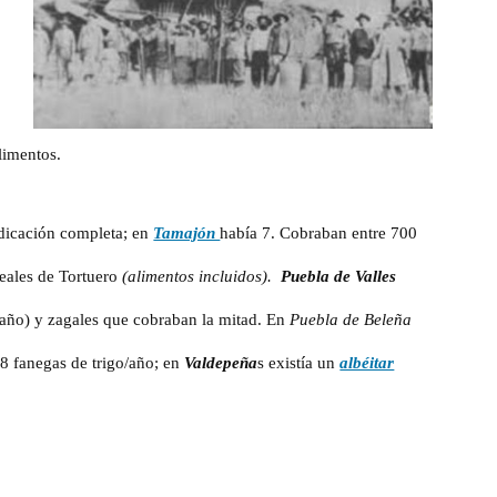
limentos.
dicación completa; en
Tamajón
había 7. Cobraban entre 700
eales de Tortuero
(alimentos incluidos).
Puebla de Valles
s/año) y zagales que cobraban la mitad. En
Puebla de Beleña
8 fanegas de trigo/año; en
Valdepeña
s existía un
albéitar