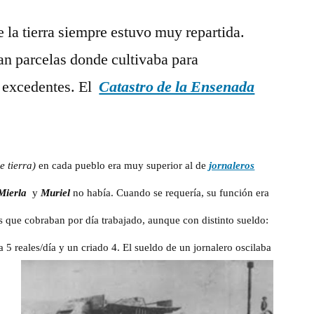
jornaleros
 la tierra siempre estuvo muy repartida.
y
pastores
ían parcelas donde cultivaba para
en
 excedentes. El
Catastro de la Ensenada
el
siglo
XVIII
e tierra)
en cada pueblo era muy superior al de
jornaleros
Mierla
y
Muriel
no había. Cuando se requería, su función era
os que cobraban por día trabajado, aunque con distinto sueldo:
 5 reales/día y un criado 4.
El sueldo de un jornalero oscilaba