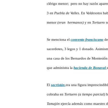
clérigo menor; pero no hay razón apare
3 en
Puebla de Valles
. En
Valdesotos
hab
menor
(eran hermanos)
y en
Tortuero
s
Se menciona
el
convento franciscano
d
sacerdotes, 3 legos y 1 donado. Asimism
una casa de los Bernardos de Montesión
que administra la
hacienda de Bonaval
El
sacristán
era una figura imprescindibl
cobraba en
Tortuero
(a tiempo parcial)
h
Tamajón
ejercía además como maestro de 