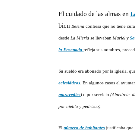
El cuidado de las almas en
L
bien
Beleña
confiesa que no tiene cu
desde
La Mierla
se llevaban
Muriel
y
Sa
la Ensenada
refleja sus nombres, prece
Su sueldo era abonado por la iglesia, qu
eclesiáticos
. En algunos casos el ayunt
maravedíes
)
o por servicio
(Alpedrete d
por niebla y pedrisco)
.
El
número de habitantes
justificaba que