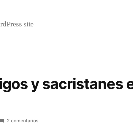
rdPress site
igos y sacristanes e
en
2 comentarios
Curas,