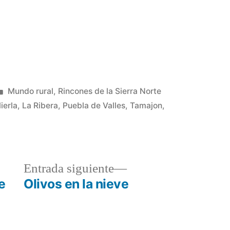
Publicado
Mundo rural
,
Rincones de la Sierra Norte
en
ierla
,
La Ribera
,
Puebla de Valles
,
Tamajon
,
a
Entrada
Entrada siguiente
r:
siguiente:
e
Olivos en la nieve