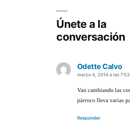
entradas
Únete a la
conversación
Odette Calvo
dice:
marzo 4, 2014 a las 7:5
Van cambiando las cos
párroco lleva varias p
Responder