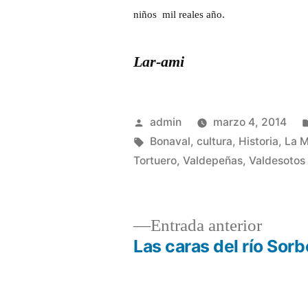
niños mil reales año.
Lar-ami
Publicado
admin
marzo 4, 2014
por
Etiquetas:
Bonaval
,
cultura
,
Historia
,
La M
Tortuero
,
Valdepeñas
,
Valdesotos
Entrad
Entrada anterior
anterio
Las caras del río Sorb
Navegación
de