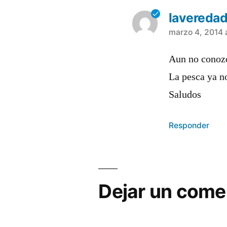
lavereda
dice:
marzo 4, 2014 a
Aun no conozc
La pesca ya no
Saludos
Responder
Dejar un come