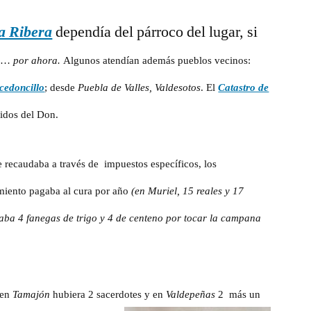
clérigos
a Ribera
dependía del párroco del lugar, si
y
sacristanes
ra…
por ahora.
Algunos atendían además pueblos vecinos:
en
siglo
cedoncillo
; desde
Puebla de Valles,
Valdesotos
. El
Catastro de
XVIII
didos del Don.
e recaudaba a través de impuestos específicos, los
amiento pagaba al cura por año
(en Muriel, 15 reales y 17
aba 4 fanegas de trigo y 4 de centeno por tocar la campana
 en
Tamajón
hubiera 2 sacerdotes
y en
Valdepeñas
2 más un