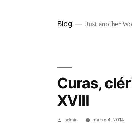
Saltar
al
Blog
Just another Wo
contenido
Curas, clér
XVIII
Publicado
admin
marzo 4, 2014
por