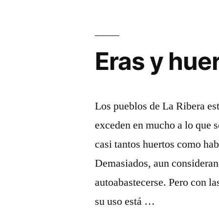
de
La
Ribera
Eras y hue
Los pueblos de La Ribera est
exceden en mucho a lo que se
casi tantos huertos como hab
Demasiados, aun considerand
autoabastecerse. Pero con l
su uso está …