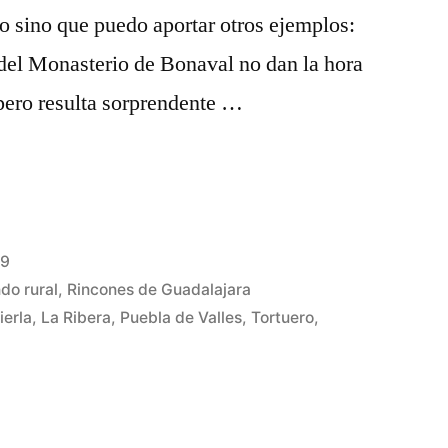
co sino que puedo aportar otros ejemplos:
l del Monasterio de Bonaval no dan la hora
pero resulta sorprendente …
09
do rural
,
Rincones de Guadalajara
ierla
,
La Ribera
,
Puebla de Valles
,
Tortuero
,