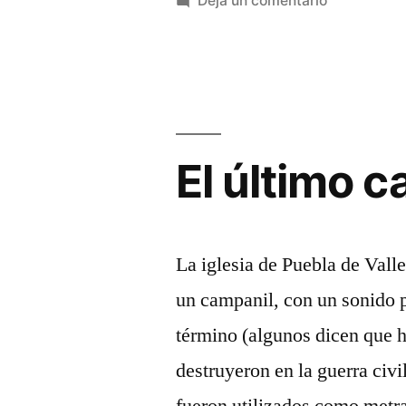
Deja un comentario
Ermitas
de
La
Soledad
El último 
La iglesia de Puebla de Vall
un campanil, con un sonido p
término (algunos dicen que h
destruyeron en la guerra civi