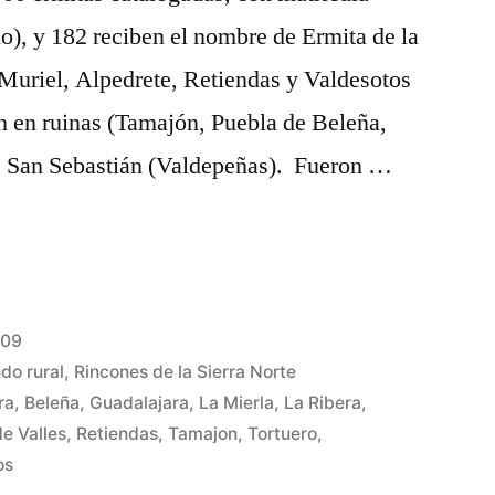
), y 182 reciben el nombre de Ermita de la
 Muriel, Alpedrete, Retiendas y Valdesotos
án en ruinas (Tamajón, Puebla de Beleña,
de San Sebastián (Valdepeñas). Fueron …
009
do rural
,
Rincones de la Sierra Norte
ra
,
Beleña
,
Guadalajara
,
La Mierla
,
La Ribera
,
e Valles
,
Retiendas
,
Tamajon
,
Tortuero
,
os