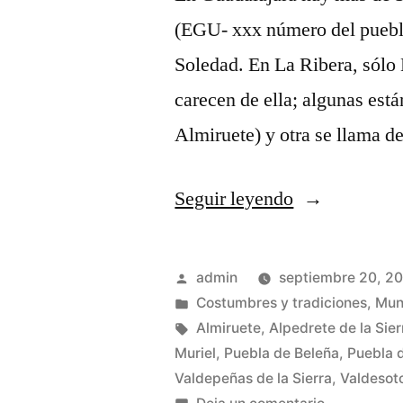
(EGU- xxx número del pueblo
Soledad. En La Ribera, sólo
carecen de ella; algunas est
Almiruete) y otra se llama 
«Ermitas
Seguir leyendo
de
La
Publicado
admin
septiembre 20, 2
Soledad»
por
Publicado
Costumbres y tradiciones
,
Mun
en
Etiquetas:
Almiruete
,
Alpedrete de la Sier
Muriel
,
Puebla de Beleña
,
Puebla d
Valdepeñas de la Sierra
,
Valdesot
en