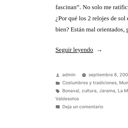
fascinan”. No solo me ratifi
¿Por qué los 2 relojes de so
bien? Están mal orientados, 
«Otros
Seguir leyendo
enigmas
de
Publicado
admin
septiembre 8, 20
La
por
Publicado
Costumbres y tradiciones
,
Mun
en
Etiquetas:
Bonaval
,
cultura
,
Jarama
,
La M
Ribera»
Valdesotos
en
Deja un comentario
Otros
enigmas