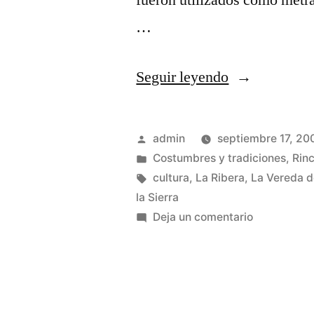
fueron utilizados como metr
…
«El
Seguir leyendo
último
campanero»
Publicado
admin
septiembre 17, 20
por
Publicado
Costumbres y tradiciones
,
Rinc
en
Etiquetas:
cultura
,
La Ribera
,
La Vereda d
la Sierra
en
Deja un comentario
El
último
campanero