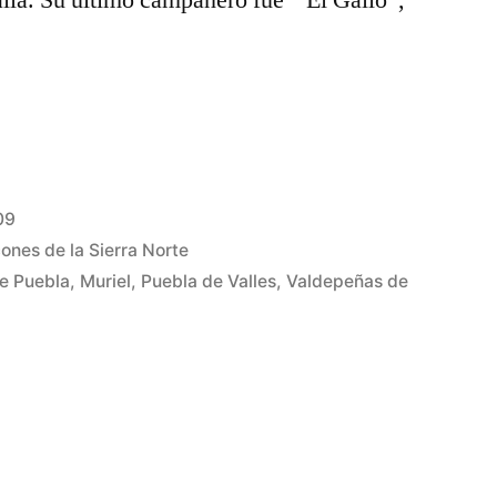
alla. Su último campanero fue “El Gallo”,
09
ones de la Sierra Norte
e Puebla
,
Muriel
,
Puebla de Valles
,
Valdepeñas de