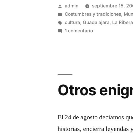
la
Publicado
admin
septiembre 15, 2
escuela!»
por
Publicado
Costumbres y tradiciones
,
Mun
en
Etiquetas:
cultura
,
Guadalajara
,
La Riber
en
1 comentario
¡Vamos
a
la
escuela!
Otros enig
El 24 de agosto decíamos qu
historias, encierra leyendas 