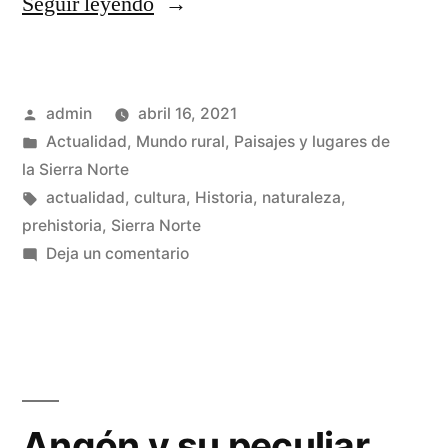
«¿De
Seguir leyendo
donde
venimos
Publicado
admin
abril 16, 2021
los
por
Publicado
Actualidad
,
Mundo rural
,
Paisajes y lugares de
serranos?»
en
la Sierra Norte
Etiquetas:
actualidad
,
cultura
,
Historia
,
naturaleza
,
prehistoria
,
Sierra Norte
en
Deja un comentario
¿De
donde
venimos
los
serranos?
Angón y su peculiar