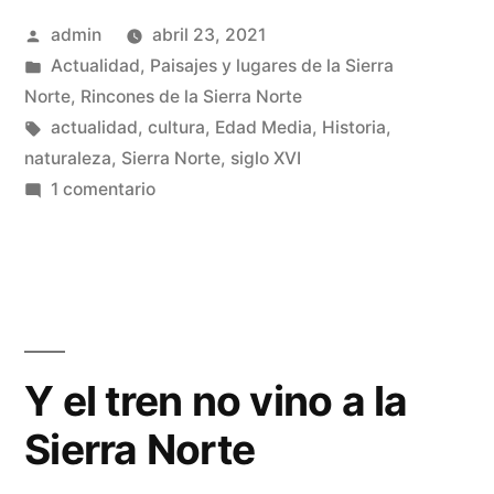
Publicado
admin
abril 23, 2021
lugar
por
Publicado
Actualidad
,
Paisajes y lugares de la Sierra
abandonado»
en
Norte
,
Rincones de la Sierra Norte
Etiquetas:
actualidad
,
cultura
,
Edad Media
,
Historia
,
naturaleza
,
Sierra Norte
,
siglo XVI
en
1 comentario
Robledo
la
Mata,
lugar
abandonado
Y el tren no vino a la
Sierra Norte