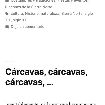
por
Publicado
Costumbres y tradiciones
,
Fiestas y eventos
,
la
en
Rincones de la Sierra Norte
Sierra
Etiquetas:
cultura
,
Historia
,
naturaleza
,
Sierra Norte
,
siglo
XIX
,
siglo XX
Norte
en
Deja un comentario
de
El
cine
Guadalajara»
llega
a
la
Sierra
Cárcavas, cárcavas,
Norte
cárcavas, …
de
Guadalajara
Inevitablemente, cada vez que hacemos una