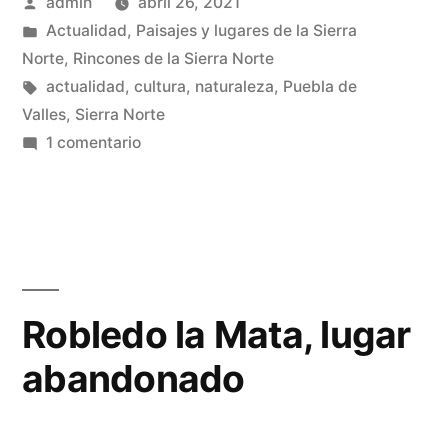
Publicado
admin
abril 26, 2021
…»
por
Publicado
Actualidad
,
Paisajes y lugares de la Sierra
en
Norte
,
Rincones de la Sierra Norte
Etiquetas:
actualidad
,
cultura
,
naturaleza
,
Puebla de
Valles
,
Sierra Norte
en
1 comentario
Cárcavas,
cárcavas,
cárcavas,
…
Robledo la Mata, lugar
abandonado