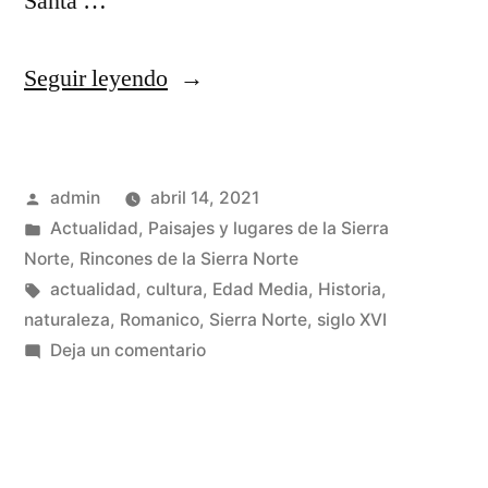
Santa …
«Angón
Seguir leyendo
y
su
Publicado
admin
abril 14, 2021
peculiar
por
Publicado
Actualidad
,
Paisajes y lugares de la Sierra
iglesia»
en
Norte
,
Rincones de la Sierra Norte
Etiquetas:
actualidad
,
cultura
,
Edad Media
,
Historia
,
naturaleza
,
Romanico
,
Sierra Norte
,
siglo XVI
en
Deja un comentario
Angón
y
su
peculiar