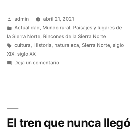
tren
Publicado
admin
abril 21, 2021
no
por
Publicado
Actualidad
,
Mundo rural
,
Paisajes y lugares de
vino
en
la Sierra Norte
,
Rincones de la Sierra Norte
a
Etiquetas:
cultura
,
Historia
,
naturaleza
,
Sierra Norte
,
siglo
XIX
,
siglo XX
la
en
Deja un comentario
Sierra
Y
el
Norte»
tren
no
vino
a
El tren que nunca llegó
la
Sierra