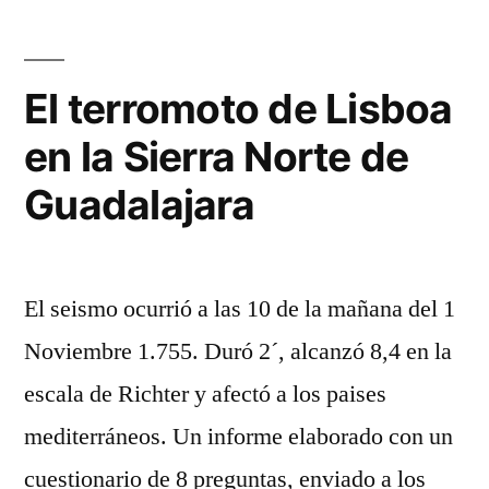
de
de
Guadalajara»
vagonetas
en
El terromoto de Lisboa
la
en la Sierra Norte de
Sierra
Norte
Guadalajara
de
Guadalajara
El seismo ocurrió a las 10 de la mañana del 1
Noviembre 1.755. Duró 2´, alcanzó 8,4 en la
escala de Richter y afectó a los paises
mediterráneos. Un informe elaborado con un
cuestionario de 8 preguntas, enviado a los