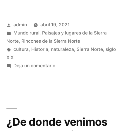
tren
que
Publicado
admin
abril 19, 2021
nunca
por
Publicado
Mundo rural
,
Paisajes y lugares de la Sierra
llegó»
en
Norte
,
Rincones de la Sierra Norte
Etiquetas:
cultura
,
Historia
,
naturaleza
,
Sierra Norte
,
siglo
XIX
en
Deja un comentario
El
tren
que
nunca
llegó
¿De donde venimos