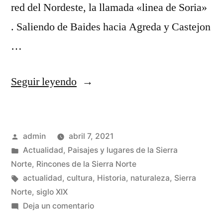
red del Nordeste, la llamada «linea de Soria»
. Saliendo de Baides hacia Agreda y Castejon
…
«Otra
Seguir leyendo
imagen
de
Publicado
admin
abril 7, 2021
Baides»
por
Publicado
Actualidad
,
Paisajes y lugares de la Sierra
en
Norte
,
Rincones de la Sierra Norte
Etiquetas:
actualidad
,
cultura
,
Historia
,
naturaleza
,
Sierra
Norte
,
siglo XIX
en
Deja un comentario
Otra