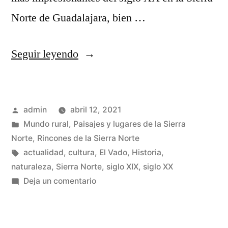
Norte de Guadalajara, bien …
«Teleféricos
Seguir leyendo
y
trenes
Publicado
admin
abril 12, 2021
de
por
Publicado
Mundo rural
,
Paisajes y lugares de la Sierra
vagonetas
en
Norte
,
Rincones de la Sierra Norte
en
Etiquetas:
actualidad
,
cultura
,
El Vado
,
Historia
,
naturaleza
,
Sierra Norte
,
siglo XIX
,
siglo XX
la
en
Deja un comentario
Sierra
Teleféricos
y
Norte
trenes