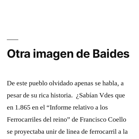
Norte
El
terromoto
de
de
Guadalajara»
Lisboa
en
la
Otra imagen de Baides
Sierra
Norte
de
Guadalajara
De este pueblo olvidado apenas se habla, a
pesar de su rica historia. ¿Sabían Vdes que
en 1.865 en el “Informe relativo a los
Ferrocarriles del reino” de Francisco Coello
se proyectaba unir de linea de ferrocarril a la