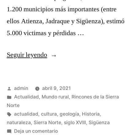
1.200 municipios más importantes (entre
ellos Atienza, Jadraque y Sigüenza), estimó
5.000 victimas y pérdidas …
«El
Seguir leyendo
terromoto
de
Publicado
admin
abril 9, 2021
Lisboa
por
Publicado
Actualidad
,
Mundo rural
,
Rincones de la Sierra
en
en
Norte
la
Etiquetas:
actualidad
,
cultura
,
geología
,
Historia
,
naturaleza
,
Sierra Norte
,
siglo XVIII
,
Sigüenza
Sierra
en
Deja un comentario