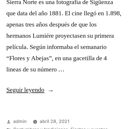
Sierra Norte es una fotografía de Sigüenza
que data del año 1881. El cine llegó en 1.898,
apenas tres años después de que los
hermanos Lumiére proyectasen su primera
película. Según informaba el semanario
“Flores y Abejas”, en una gacetilla de 4
lineas de su número …
«El
Seguir leyendo
cine
llega
Publicado
admin
abril 28, 2021
a