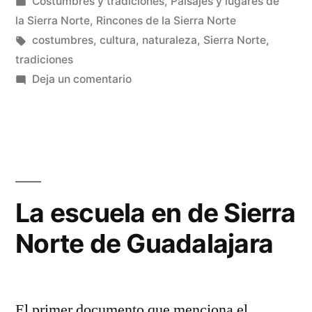
por
Publicado
Costumbres y tradiciones
,
Paisajes y lugares de
Sierra
en
la Sierra Norte
,
Rincones de la Sierra Norte
Norte»
Etiquetas:
costumbres
,
cultura
,
naturaleza
,
Sierra Norte
,
tradiciones
en
Deja un comentario
La
dalla
en
la
Sierra
Norte
La escuela en de Sierra
Norte de Guadalajara
El primer documento que menciona el