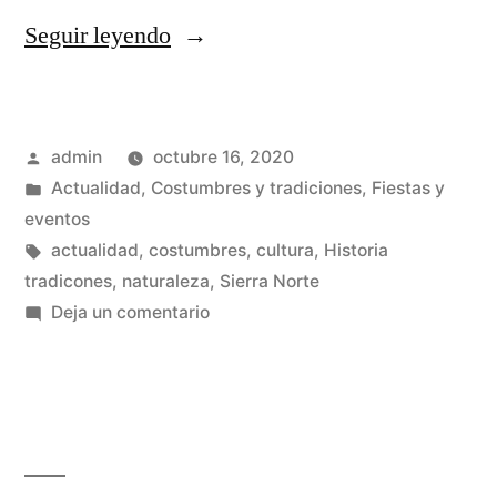
«Trabajos
Seguir leyendo
de
antaño
Publicado
admin
octubre 16, 2020
de
por
Publicado
Actualidad
,
Costumbres y tradiciones
,
Fiestas y
la
en
eventos
mujer
Etiquetas:
actualidad
,
costumbres
,
cultura
,
Historia
tradicones
,
naturaleza
,
Sierra Norte
serrana»
en
Deja un comentario
Trabajos
de
antaño
de
la