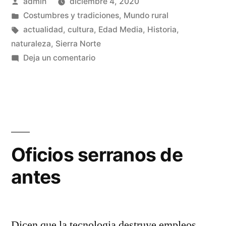
Publicado
admin
diciembre 4, 2020
de
por
Publicado
Costumbres y tradiciones
,
Mundo rural
Sierra
en
Etiquetas:
actualidad
,
cultura
,
Edad Media
,
Historia
,
Norte
naturaleza
,
Sierra Norte
en
Deja un comentario
de
La
Guadalajara»
escuela
en
de
Sierra
Norte
Oficios serranos de
de
antes
Guadalajara
Dicen que la tecnologia destruye empleos