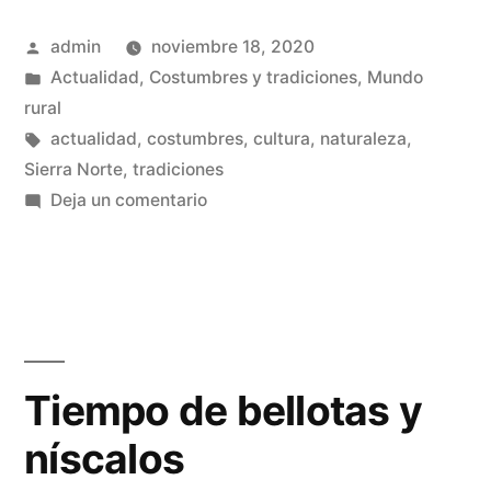
de
Publicado
admin
noviembre 18, 2020
antes»
por
Publicado
Actualidad
,
Costumbres y tradiciones
,
Mundo
en
rural
Etiquetas:
actualidad
,
costumbres
,
cultura
,
naturaleza
,
Sierra Norte
,
tradiciones
en
Deja un comentario
Oficios
serranos
de
antes
Tiempo de bellotas y
níscalos