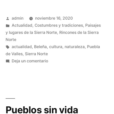
de
bellotas
Publicado
admin
noviembre 16, 2020
y
por
Publicado
Actualidad
,
Costumbres y tradiciones
,
Paisajes
níscalos»
en
y lugares de la Sierra Norte
,
Rincones de la Sierra
Norte
Etiquetas:
actualidad
,
Beleña
,
cultura
,
naturaleza
,
Puebla
de Valles
,
Sierra Norte
en
Deja un comentario
Tiempo
de
bellotas
y
níscalos
Pueblos sin vida