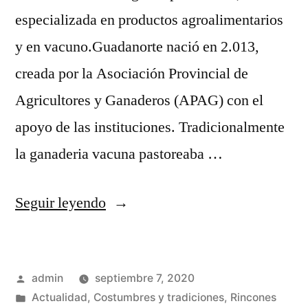
especializada en productos agroalimentarios
y en vacuno.Guadanorte nació en 2.013,
creada por la Asociación Provincial de
Agricultores y Ganaderos (APAG) con el
apoyo de las instituciones. Tradicionalmente
la ganaderia vacuna pastoreaba …
«La
Seguir leyendo
ternera
de
Publicado
admin
septiembre 7, 2020
la
por
Publicado
Actualidad
,
Costumbres y tradiciones
,
Rincones