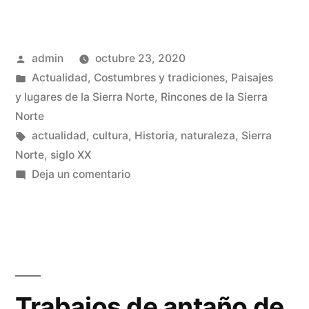
sin
vida»
Publicado
admin
octubre 23, 2020
por
Publicado
Actualidad
,
Costumbres y tradiciones
,
Paisajes
en
y lugares de la Sierra Norte
,
Rincones de la Sierra
Norte
Etiquetas:
actualidad
,
cultura
,
Historia
,
naturaleza
,
Sierra
Norte
,
siglo XX
en
Deja un comentario
Pueblos
sin
vida
Trabajos de antaño de