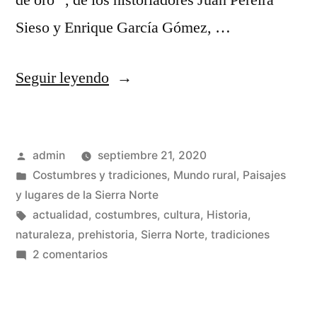
de oro” , de los historiadores Juan Pereira
Sieso y Enrique García Gómez, …
«Las
Seguir leyendo
bellotas
en
Publicado
admin
septiembre 21, 2020
la
por
Publicado
Costumbres y tradiciones
,
Mundo rural
,
Paisajes
Prehistoria
en
y lugares de la Sierra Norte
y
Etiquetas:
actualidad
,
costumbres
,
cultura
,
Historia
,
naturaleza
,
prehistoria
,
Sierra Norte
,
tradiciones
en
en
2 comentarios
la
Las
bellotas
Sierra
en