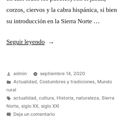
corzos, ciervos y la cabra hispánica, si bien
su introducción en la Sierra Norte …
«Caza
Seguir leyendo
mayor
en
Publicado
admin
septiembre 14, 2020
la
por
Publicado
Actualidad
,
Costumbres y tradiciones
,
Mundo
Sierra
en
rural
Norte
Etiquetas:
actualidad
,
cultura
,
Historia
,
naturaleza
,
Sierra
Norte
,
siglo XX
,
siglo XXI
de
en
Deja un comentario
Guadalajara»
Caza