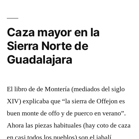
Norte
la
de
Prehistoria
y
Guadalajara»
Caza mayor en la
en
Sierra Norte de
la
Sierra
Guadalajara
Norte
de
Guadalajara
El libro de de Montería (mediados del siglo
XIV) explicaba que “la sierra de Offejon es
buen monte de offo y de puerco en verano”.
Ahora las piezas habituales (hay coto de caza
en casi todos los pueblos) son el jabalí,