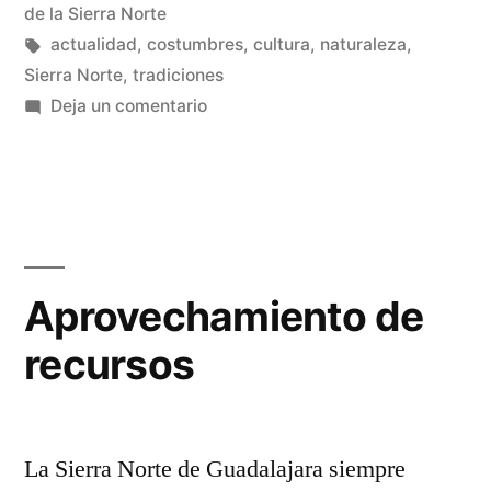
Sierra
en
de la Sierra Norte
Norte
Etiquetas:
actualidad
,
costumbres
,
cultura
,
naturaleza
,
Sierra Norte
,
tradiciones
de
en
Deja un comentario
Guadalajara
La
ternera
…»
de
la
Sierra
Norte
Aprovechamiento de
de
recursos
Guadalajara
…
La Sierra Norte de Guadalajara siempre