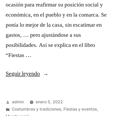
ocasión para reafirmar su posición social y
económica, en el pueblo y en la comarca. Se
ponía lo mejor de la casa, sin escatimar en
gastos, … pero ajustándose a sus
posibilidades. Asi se explica en el libro
“Fiestas …
«Ritos
Seguir leyendo
de
boda
Publicado
admin
enero 5, 2022
perdidos»
por
Publicado
Costumbres y tradiciones
,
Fiestas y eventos
,