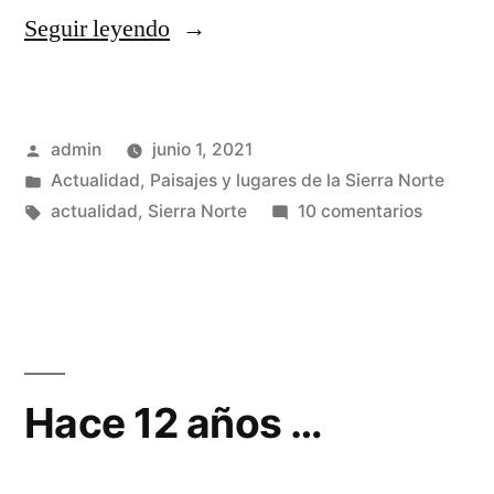
«Despedida,
Seguir leyendo
que
no
Publicado
admin
junio 1, 2021
cierre»
por
Publicado
Actualidad
,
Paisajes y lugares de la Sierra Norte
en
Etiquetas:
en
actualidad
,
Sierra Norte
10 comentarios
Despedi
que
no
cierre
Hace 12 años …