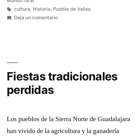
en
Mundo rural
Etiquetas:
cultura
,
Historia
,
Puebla de Valles
en
Deja un comentario
Ritos
de
boda
perdidos
Fiestas tradicionales
perdidas
Los pueblos de la Sierra Norte de Guadalajara
han vivido de la agricultura y la ganadería