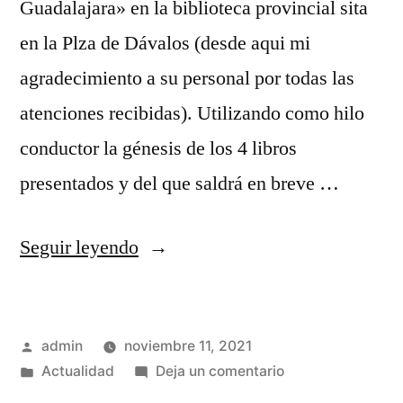
Guadalajara» en la biblioteca provincial sita
en la Plza de Dávalos (desde aqui mi
agradecimiento a su personal por todas las
atenciones recibidas). Utilizando como hilo
conductor la génesis de los 4 libros
presentados y del que saldrá en breve …
«Permitidme
Seguir leyendo
que
presuma
Publicado
admin
noviembre 11, 2021
por
por
Publicado
en
Actualidad
Deja un comentario
última
en
Permitidme