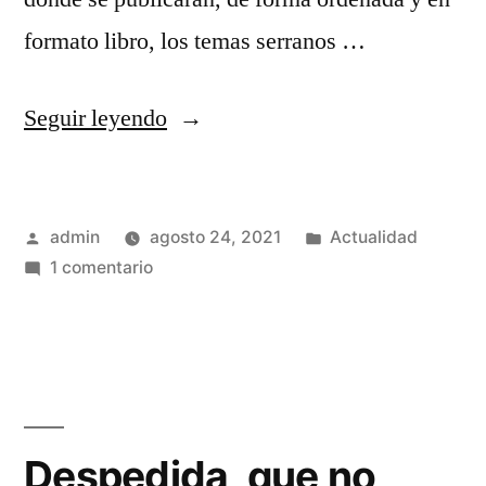
formato libro, los temas serranos …
«Silencio
Seguir leyendo
roto
…»
Publicado
Publicado
admin
agosto 24, 2021
Actualidad
por
en
en
1 comentario
Silencio
roto
…
Despedida, que no