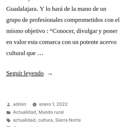
Guadalajara. Y lo hará de la mano de un
grupo de profesionales comprometidos con el
mismo objetivo : “Conocer, divulgar y poner
en valor esta comarca con un potente acervo
cultural que …
«Año
Seguir leyendo
nuevo,
vida
Publicado
admin
enero 1, 2022
nueva
por
Publicado
Actualidad
,
Mundo rural
…»
en
Etiquetas:
actualidad
,
cultura
,
Sierra Norte