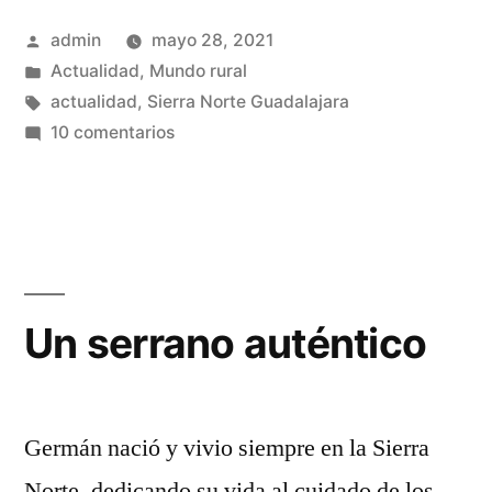
años
Publicado
admin
mayo 28, 2021
…»
por
Publicado
Actualidad
,
Mundo rural
en
Etiquetas:
actualidad
,
Sierra Norte Guadalajara
en
10 comentarios
Hace
12
años
…
Un serrano auténtico
Germán nació y vivio siempre en la Sierra
Norte, dedicando su vida al cuidado de los