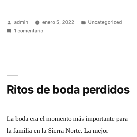
Publicado
Publicado
admin
enero 5, 2022
Uncategorized
por
en
en
1 comentario
Hello
world!
Ritos de boda perdidos
La boda era el momento más importante para
la familia en la Sierra Norte. La mejor