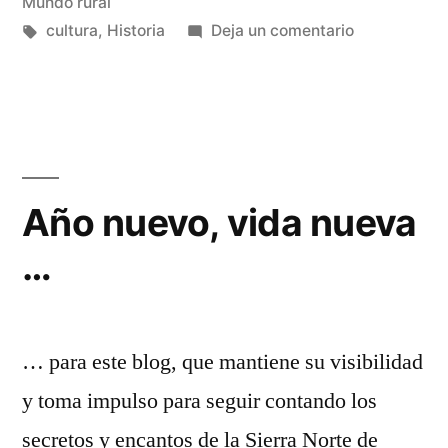
en
Mundo rural
Etiquetas:
en
cultura
,
Historia
Deja un comentario
Fiestas
tradicionale
perdidas
Año nuevo, vida nueva
…
… para este blog, que mantiene su visibilidad
y toma impulso para seguir contando los
secretos y encantos de la Sierra Norte de