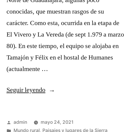
Norte de Guadalajara, algunas poco
conocidas, que muestran rasgos de su
carácter. Como esta, ocurrida en la etapa de
El Vivero y La Vereda (de sept 1.979 a marzo
80). En este tiempo, el equipo se alojaba en
Tamajón y Félix en el hostal de Humanes
(actualmente …
«Cuentan
Seguir leyendo
de
Félix
Publicado
admin
mayo 24, 2021
Rodríguez
por
Publicado
Mundo rural
,
Paisajes y lugares de la Sierra