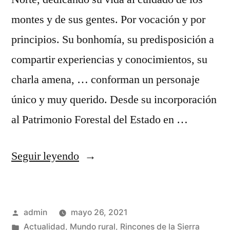
montes y de sus gentes. Por vocación y por
principios. Su bonhomía, su predisposición a
compartir experiencias y conocimientos, su
charla amena, … conforman un personaje
único y muy querido. Desde su incorporación
al Patrimonio Forestal del Estado en …
«Un
Seguir leyendo
serrano
auténtico»
Publicado
admin
mayo 26, 2021
por
Publicado
Actualidad
,
Mundo rural
,
Rincones de la Sierra