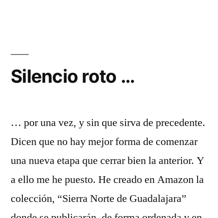
vez
que
presuma
…»
por
última
vez
Silencio roto …
…
… por una vez, y sin que sirva de precedente.
Dicen que no hay mejor forma de comenzar
una nueva etapa que cerrar bien la anterior. Y
a ello me he puesto. He creado en Amazon la
colección, “Sierra Norte de Guadalajara”
donde se publicarán, de forma ordenada y en