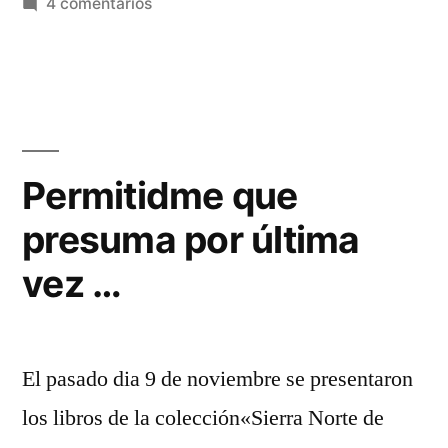
en
4 comentarios
Año
nuevo,
vida
nueva
…
Permitidme que
presuma por última
vez …
El pasado dia 9 de noviembre se presentaron
los libros de la colección«Sierra Norte de